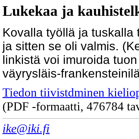
Lukekaa ja kauhistel
Kovalla työllä ja tuskalla 
ja sitten se oli valmis. 
linkistä voi imuroida tuon
väyrysläis-frankensteinil
Tiedon tiivistdminen kielio
(PDF -formaatti, 476784 ta
ike@iki.fi